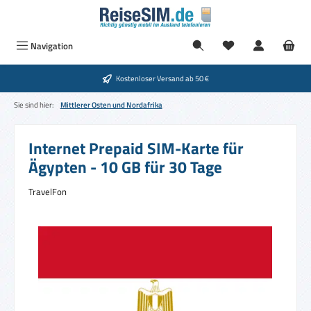
Zum Hauptinhalt springen
Du hast 0 Produkte
Navigation
Kostenloser Versand ab 50 €
Sie sind hier:
Mittlerer Osten und Nordafrika
Internet Prepaid SIM-Karte für
Ägypten - 10 GB für 30 Tage
TravelFon
Bildergalerie überspringen