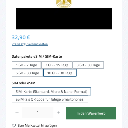
Regulärer Preis:
32,90 €
Preise zzgl. Versandkosten
auswählen
Datenpakete eSIM / SIM-Karte
1 GB - 7 Tage
2 GB - 15 Tage
3 GB - 30 Tage
5 GB - 30 Tage
10 GB - 30 Tage
auswählen
SIM oder eSIM
SIM-Karte (Standard, Micro & Nano-Format)
eSIM (als QR Code für fähige Smartphones)
Produkt Anzahl: Gib den gewünschten Wert ein oder benutze die Schaltflächen um die 
In den Warenkorb
Zum Merkzettel hinzufügen