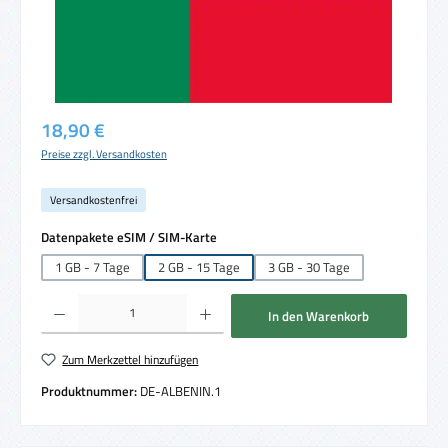
Regulärer Preis:
18,90 €
Preise zzgl. Versandkosten
Versandkostenfrei
auswählen
Datenpakete eSIM / SIM-Karte
1 GB - 7 Tage
2 GB - 15 Tage
3 GB - 30 Tage
Produkt Anzahl: Gib den gewünschten Wert ein oder benutze die Schaltflächen um die 
In den Warenkorb
Zum Merkzettel hinzufügen
Produktnummer:
DE-ALBENIN.1