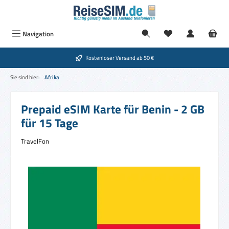
Zum Hauptinhalt springen
Du hast 0 Produkte
Navigation
Kostenloser Versand ab 50 €
Sie sind hier:
Afrika
Prepaid eSIM Karte für Benin - 2 GB
für 15 Tage
TravelFon
Bildergalerie überspringen