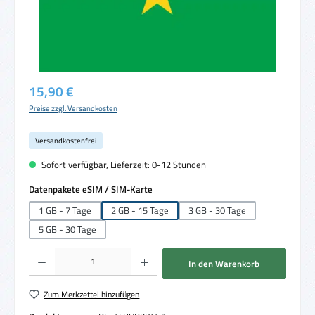
Regulärer Preis:
15,90 €
Preise zzgl. Versandkosten
Versandkostenfrei
Sofort verfügbar, Lieferzeit: 0-12 Stunden
auswählen
Datenpakete eSIM / SIM-Karte
1 GB - 7 Tage
2 GB - 15 Tage
3 GB - 30 Tage
5 GB - 30 Tage
Produkt Anzahl: Gib den gewünschten Wert ein oder benutze die Schaltflächen um die 
In den Warenkorb
Zum Merkzettel hinzufügen