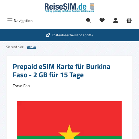
Zum Hauptinhalt springen
Du hast 0 Produkte
Navigation
Kostenloser Versand ab 50 €
Sie sind hier:
Afrika
Prepaid eSIM Karte für Burkina
Faso - 2 GB für 15 Tage
TravelFon
Bildergalerie überspringen