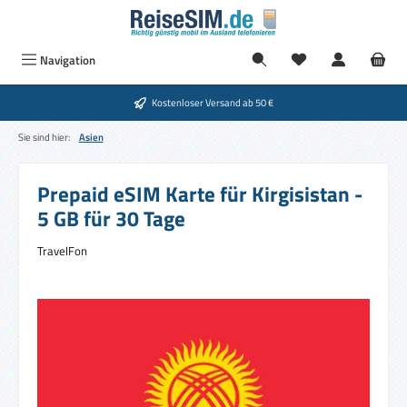
Zum Hauptinhalt springen
Du hast 0 Produkte
Navigation
Kostenloser Versand ab 50 €
Sie sind hier:
Asien
Prepaid eSIM Karte für Kirgisistan -
5 GB für 30 Tage
TravelFon
Bildergalerie überspringen