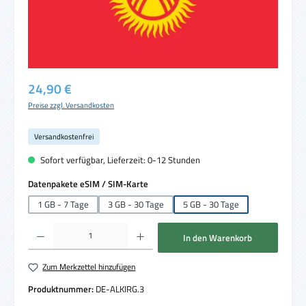
Regulärer Preis:
24,90 €
Preise zzgl. Versandkosten
Versandkostenfrei
Sofort verfügbar, Lieferzeit: 0-12 Stunden
auswählen
Datenpakete eSIM / SIM-Karte
1 GB - 7 Tage
3 GB - 30 Tage
5 GB - 30 Tage
Produkt Anzahl: Gib den gewünschten Wert ein oder benutze die Schaltflächen um die 
In den Warenkorb
Zum Merkzettel hinzufügen
Produktnummer:
DE-ALKIRG.3