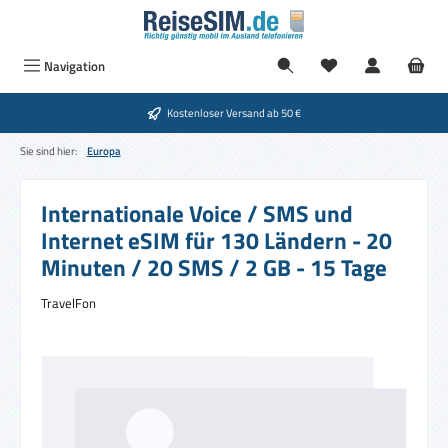
Zum Hauptinhalt springen
Du hast 0 Produkte
Navigation
Kostenloser Versand ab 50 €
Sie sind hier:
Europa
Internationale Voice / SMS und
Internet eSIM für 130 Ländern - 20
Minuten / 20 SMS / 2 GB - 15 Tage
TravelFon
Bildergalerie überspringen