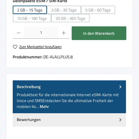
auswählen
Datenpakete eSIM / SIM-Karte
2 GB - 15 Tage
3 GB - 30 Tage
5 GB - 60 Tage
(Diese Option ist zurzeit nicht verfügbar.)
(Diese Option ist zurzeit nich
10 GB - 180 Tage
20 GB - 365 Tage
(Diese Option ist zurzeit nicht verfügbar.)
(Diese Option ist zurzeit nicht verfügbar.)
Produkt Anzahl: Gib den gewünschten Wert ein oder benutze die Schaltflächen um die 
In den Warenkorb
Zum Merkzettel hinzufügen
Produktnummer:
DE-ALALLPLUS.8
Beschreibung
Produkttext für die internationale Internet eSIM-Karte mit
Voice und SMSEntdecken Sie die ultimative Freiheit der
mobilen Ko…
Mehr
Bewertungen