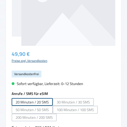
Regulärer Preis:
49,90 €
Preise zzgl. Versandkosten
Versandkostenfrei
Sofort verfügbar, Lieferzeit: 0-12 Stunden
auswählen
Anrufe / SMS für eSIM
20 Minuten / 20 SMS
30 Minuten / 30 SMS
(Diese Option ist zurzeit nicht verfügbar.)
50 Minuten / 50 SMS
100 Minuten / 100 SMS
(Diese Option ist zurzeit nicht verfügbar.)
(Diese Option ist zurzeit nicht verfügbar.
200 Minuten / 200 SMS
(Diese Option ist zurzeit nicht verfügbar.)