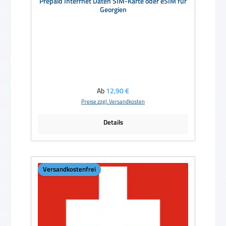
Prepaid Interrnet Daten SIM-Karte oder eSIM für
Georgien
Regulärer Preis:
Ab
12,90 €
Preise zzgl. Versandkosten
Details
Versandkostenfrei