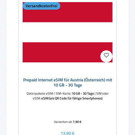
Versandkostenfrei
Prepaid Internet eSIM für Austria (Österreich) mit
10 GB - 30 Tage
Datenpakete eSIM / SIM-Karte:
10 GB - 30 Tage
|
SIM oder
eSIM:
eSIM (als QR Code für fähige Smartphones)
Varianten ab
7,90 €
Regulärer Preis:
13,90 €