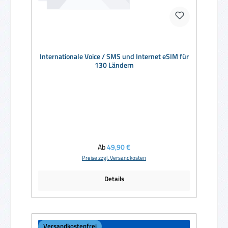
Internationale Voice / SMS und Internet eSIM für
130 Ländern
Regulärer Preis:
Ab
49,90 €
Preise zzgl. Versandkosten
Details
Versandkostenfrei