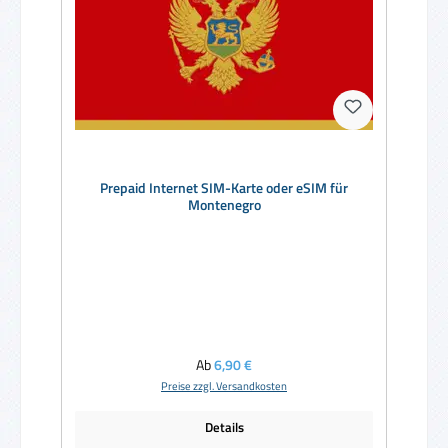
Prepaid Internet SIM-Karte oder eSIM für
Montenegro
Regulärer Preis:
Ab
6,90 €
Preise zzgl. Versandkosten
Details