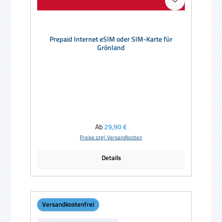
Prepaid Internet eSIM oder SIM-Karte für
Grönland
Regulärer Preis:
Ab
29,90 €
Preise zzgl. Versandkosten
Details
Versandkostenfrei