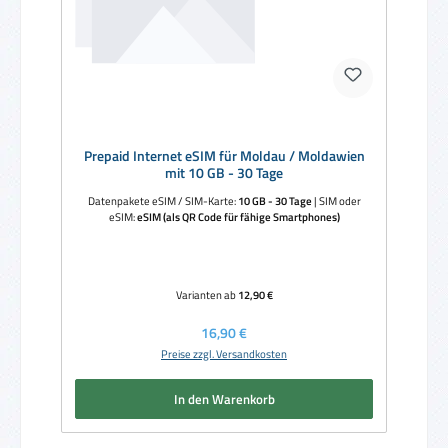
Prepaid Internet eSIM für Moldau / Moldawien
mit 10 GB - 30 Tage
Datenpakete eSIM / SIM-Karte:
10 GB - 30 Tage
|
SIM oder
eSIM:
eSIM (als QR Code für fähige Smartphones)
Varianten ab
12,90 €
Regulärer Preis:
16,90 €
Preise zzgl. Versandkosten
In den Warenkorb