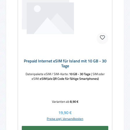
Prepaid Internet eSIM für Island mit 10 GB - 30
Tage
Datenpakete eSIM / SIM-Karte:
10 GB - 30 Tage
|
SIM oder
eSIM:
eSIM (als QR Code für fähige Smartphones)
Varianten ab
8,90 €
Regulärer Preis:
19,90 €
Preise zzgl. Versandkosten