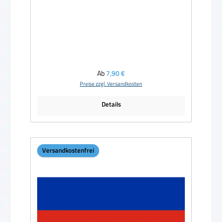
Regulärer Preis:
Ab
7,90 €
Preise zzgl. Versandkosten
Details
Versandkostenfrei