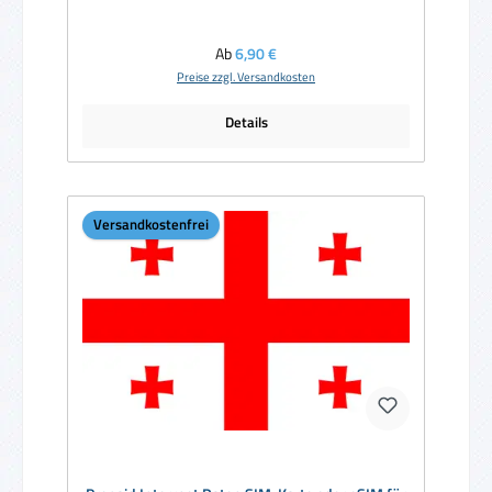
Regulärer Preis:
Ab
6,90 €
Preise zzgl. Versandkosten
Details
Versandkostenfrei