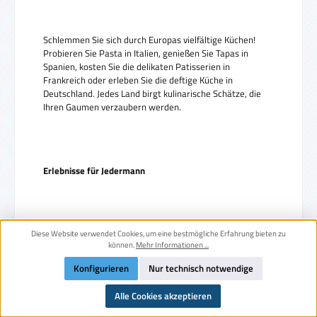
Schlemmen Sie sich durch Europas vielfältige Küchen!
Probieren Sie Pasta in Italien, genießen Sie Tapas in
Spanien, kosten Sie die delikaten Patisserien in
Frankreich oder erleben Sie die deftige Küche in
Deutschland. Jedes Land birgt kulinarische Schätze, die
Ihren Gaumen verzaubern werden.
Erlebnisse für Jedermann
Ob Sie Geschichte und Architektur lieben, Abenteuer in
Diese Website verwendet Cookies, um eine bestmögliche Erfahrung bieten zu
können.
Mehr Informationen ...
der Natur suchen oder einfach nur entspannen möchten,
Europa bietet für jeden Reisenden das passende Erlebnis.
Konfigurieren
Nur technisch notwendige
Erkunden Sie die charmanten Dörfer der Provence,
entdecken Sie die mystischen Schlösser im Rheintal oder
Alle Cookies akzeptieren
lassen Sie sich von der pulsierenden Energie der
Metropolen mitreißen.