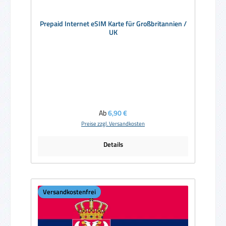
Prepaid Internet eSIM Karte für Großbritannien /
UK
Regulärer Preis:
Ab
6,90 €
Preise zzgl. Versandkosten
Details
Versandkostenfrei