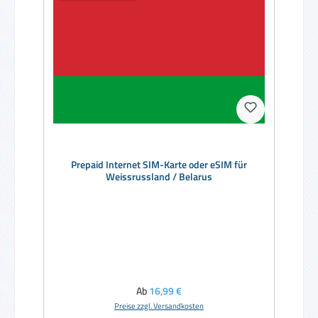
Prepaid Internet SIM-Karte oder eSIM für
Weissrussland / Belarus
Regulärer Preis:
Ab
16,99 €
Preise zzgl. Versandkosten