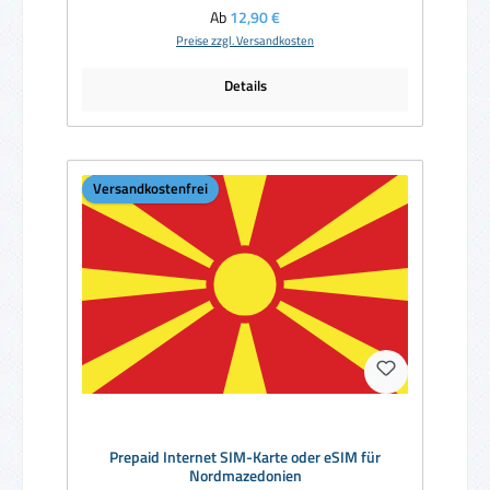
Regulärer Preis:
Ab
12,90 €
Preise zzgl. Versandkosten
Details
Versandkostenfrei
Prepaid Internet SIM-Karte oder eSIM für
Nordmazedonien