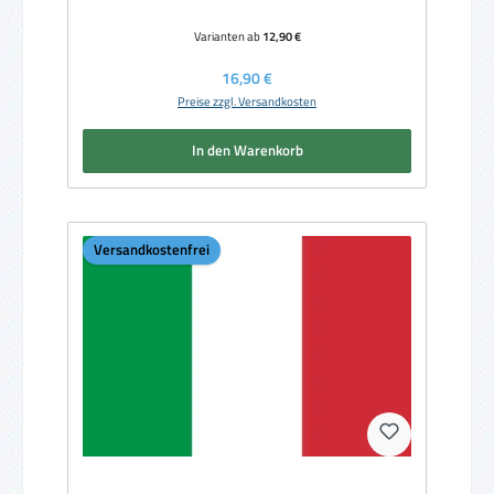
Varianten ab
12,90 €
Regulärer Preis:
16,90 €
Preise zzgl. Versandkosten
In den Warenkorb
Versandkostenfrei