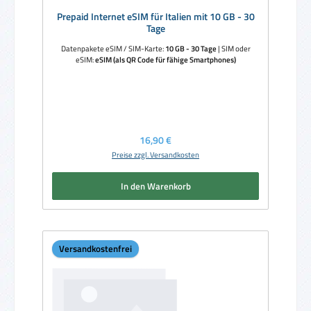
Prepaid Internet eSIM für Italien mit 10 GB - 30
Tage
Datenpakete eSIM / SIM-Karte:
10 GB - 30 Tage
|
SIM oder
eSIM:
eSIM (als QR Code für fähige Smartphones)
Regulärer Preis:
16,90 €
Preise zzgl. Versandkosten
In den Warenkorb
Versandkostenfrei