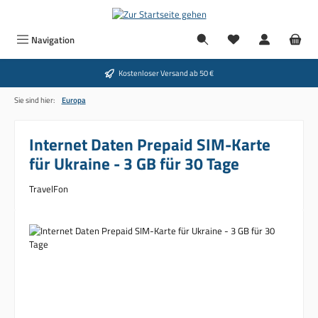
Zum Hauptinhalt springen
Du hast 0 Produkte
Navigation
Kostenloser Versand ab 50 €
Sie sind hier:
Europa
Internet Daten Prepaid SIM-Karte
für Ukraine - 3 GB für 30 Tage
TravelFon
Bildergalerie überspringen