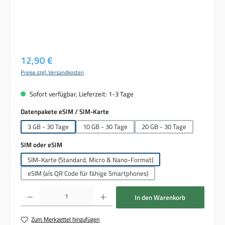
Regulärer Preis:
12,90 €
Preise zzgl. Versandkosten
Sofort verfügbar, Lieferzeit: 1-3 Tage
auswählen
Datenpakete eSIM / SIM-Karte
3 GB - 30 Tage
10 GB - 30 Tage
20 GB - 30 Tage
auswählen
SIM oder eSIM
SIM-Karte (Standard, Micro & Nano-Format)
eSIM (als QR Code für fähige Smartphones)
Produkt Anzahl: Gib den gewünschten Wert ein oder benutze die Schaltflächen um die 
In den Warenkorb
Zum Merkzettel hinzufügen