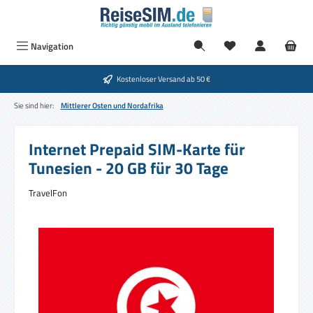
Zum Hauptinhalt springen
Du hast 0 Produkte
Navigation
Kostenloser Versand ab 50 €
Sie sind hier:
Mittlerer Osten und Nordafrika
Internet Prepaid SIM-Karte für
Tunesien - 20 GB für 30 Tage
TravelFon
Bildergalerie überspringen