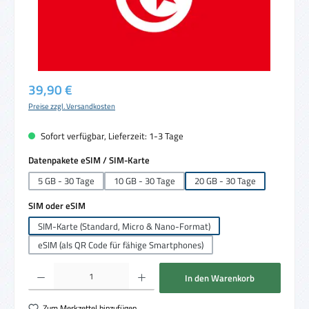
Regulärer Preis:
39,90 €
Preise zzgl. Versandkosten
Sofort verfügbar, Lieferzeit: 1-3 Tage
auswählen
Datenpakete eSIM / SIM-Karte
5 GB - 30 Tage
10 GB - 30 Tage
20 GB - 30 Tage
auswählen
SIM oder eSIM
SIM-Karte (Standard, Micro & Nano-Format)
eSIM (als QR Code für fähige Smartphones)
Produkt Anzahl: Gib den gewünschten Wert ein oder benutze die Schaltflächen um die 
In den Warenkorb
Zum Merkzettel hinzufügen