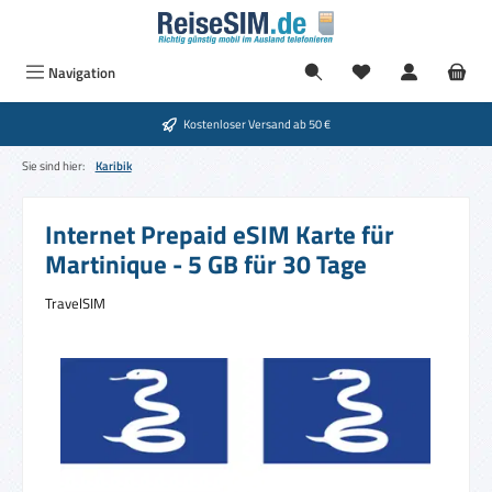
Zum Hauptinhalt springen
Du hast 0 Produkte
Navigation
Kostenloser Versand ab 50 €
Sie sind hier:
Karibik
Internet Prepaid eSIM Karte für
Martinique - 5 GB für 30 Tage
TravelSIM
Bildergalerie überspringen