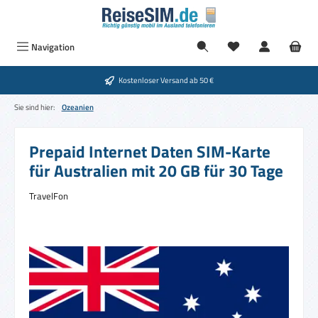
Zum Hauptinhalt springen
Du hast 0 Produkte
Navigation
Kostenloser Versand ab 50 €
Sie sind hier:
Ozeanien
Prepaid Internet Daten SIM-Karte
für Australien mit 20 GB für 30 Tage
TravelFon
Bildergalerie überspringen