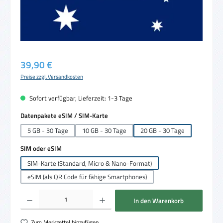
Regulärer Preis:
39,90 €
Preise zzgl. Versandkosten
Sofort verfügbar, Lieferzeit: 1-3 Tage
auswählen
Datenpakete eSIM / SIM-Karte
5 GB - 30 Tage
10 GB - 30 Tage
20 GB - 30 Tage
auswählen
SIM oder eSIM
SIM-Karte (Standard, Micro & Nano-Format)
eSIM (als QR Code für fähige Smartphones)
Produkt Anzahl: Gib den gewünschten Wert ein oder benutze die Schaltflächen um die 
In den Warenkorb
Zum Merkzettel hinzufügen