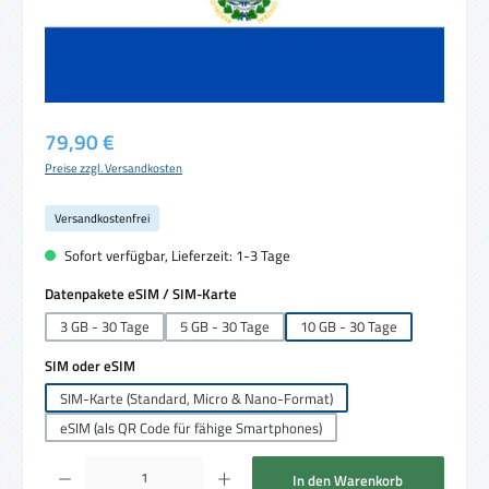
Regulärer Preis:
79,90 €
Preise zzgl. Versandkosten
Versandkostenfrei
Sofort verfügbar, Lieferzeit: 1-3 Tage
auswählen
Datenpakete eSIM / SIM-Karte
3 GB - 30 Tage
5 GB - 30 Tage
10 GB - 30 Tage
auswählen
SIM oder eSIM
SIM-Karte (Standard, Micro & Nano-Format)
eSIM (als QR Code für fähige Smartphones)
Produkt Anzahl: Gib den gewünschten Wert ein oder benutze die Schaltflächen um die 
In den Warenkorb