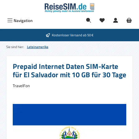
Zum Hauptinhalt springen
Du hast 0 Produkte
Navigation
Kostenloser Versand ab 50 €
Sie sind hier:
Lateinamerika
Prepaid Internet Daten SIM-Karte
für El Salvador mit 10 GB für 30 Tage
TravelFon
Bildergalerie überspringen