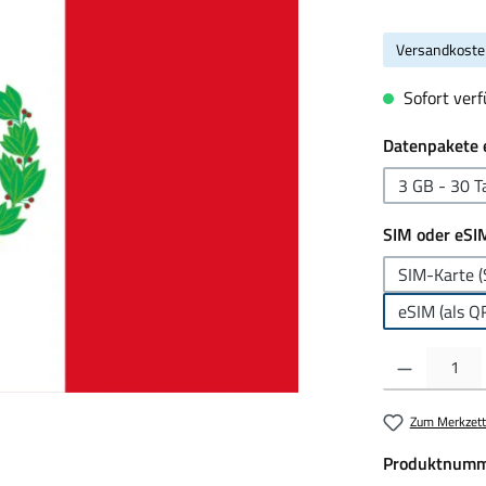
Versandkoste
Sofort verfü
Datenpakete 
3 GB - 30 T
SIM oder eSI
SIM-Karte (
eSIM (als Q
Produkt Anzahl:
Zum Merkzett
Produktnumm