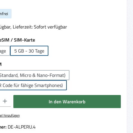
nfrei
gbar, Lieferzeit: Sofort verfügbar
auswählen
eSIM / SIM-Karte
age
5 GB - 30 Tage
auswählen
M
Standard, Micro & Nano-Format)
R Code für fähige Smartphones)
 Gib den gewünschten Wert ein oder benutze die Schaltflächen um die Anzahl 
In den Warenkorb
el hinzufügen
er:
DE-ALPERU.4