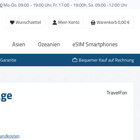
00
Mo-Do. 09:00 - 19:00 Uhr, Fr. 17:00 - 19:00h, Sa. 09:00 -12:00 Uhr
Du hast 0 Produkte auf dem Merkzettel
Wunschzettel
Mein Konto
Warenkorb
0,00 €
Asien
Ozeanien
eSIM Smartphones
-Garantie
Bequemer Kauf auf Rechnung
age
TravelFon
s:
rsandkosten