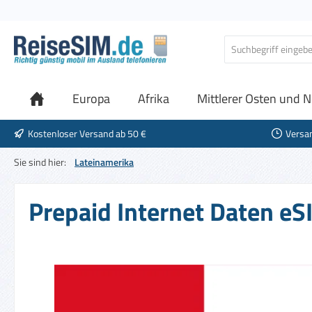
 Hauptinhalt springen
Zur Suche springen
Zur Hauptnavigation springen
Europa
Afrika
Mittlerer Osten und N
Kostenloser Versand ab 50 €
Versa
Sie sind hier:
Lateinamerika
Prepaid Internet Daten eS
Bildergalerie überspringen