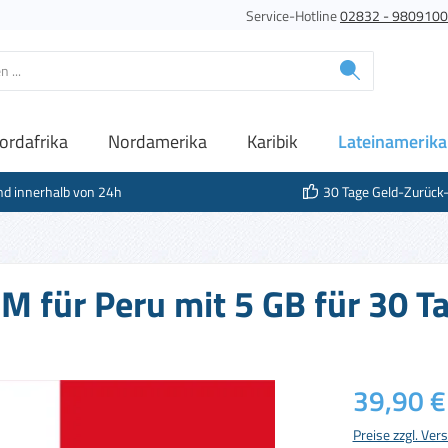
Service-Hotline
02832 - 980910
ordafrika
Nordamerika
Karibik
Lateinamerika
nd innerhalb von 24h
30 Tage Geld-Zurück
IM für Peru mit 5 GB für 30 T
Regulärer Prei
39,90 €
Preise zzgl. Ve