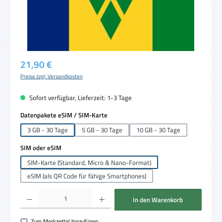
Regulärer Preis:
21,90 €
Preise zzgl. Versandkosten
Sofort verfügbar, Lieferzeit: 1-3 Tage
auswählen
Datenpakete eSIM / SIM-Karte
3 GB - 30 Tage
5 GB - 30 Tage
10 GB - 30 Tage
auswählen
SIM oder eSIM
SIM-Karte (Standard, Micro & Nano-Format)
eSIM (als QR Code für fähige Smartphones)
Produkt Anzahl: Gib den gewünschten Wert ein oder benutze die Schaltflächen um die 
In den Warenkorb
Zum Merkzettel hinzufügen