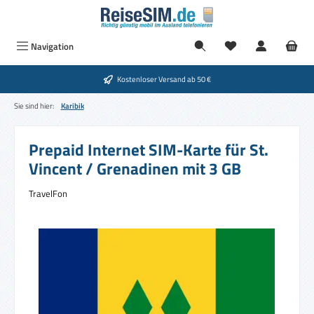
Zum Hauptinhalt springen
Du hast 0 Produkte
Navigation
Kostenloser Versand ab 50 €
Sie sind hier:
Karibik
Prepaid Internet SIM-Karte für St.
Vincent / Grenadinen mit 3 GB
TravelFon
Bildergalerie überspringen