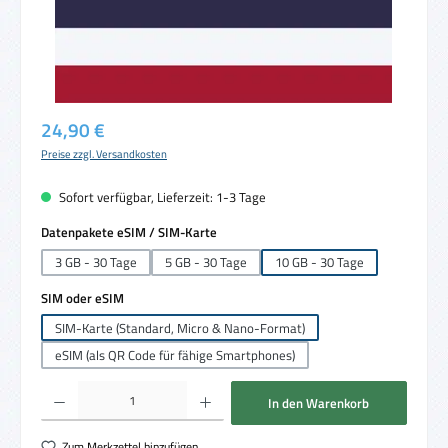
Regulärer Preis:
24,90 €
Preise zzgl. Versandkosten
Sofort verfügbar, Lieferzeit: 1-3 Tage
auswählen
Datenpakete eSIM / SIM-Karte
3 GB - 30 Tage
5 GB - 30 Tage
10 GB - 30 Tage
auswählen
SIM oder eSIM
SIM-Karte (Standard, Micro & Nano-Format)
eSIM (als QR Code für fähige Smartphones)
Produkt Anzahl: Gib den gewünschten Wert ein oder benutze die Schaltflächen um die 
In den Warenkorb
Zum Merkzettel hinzufügen