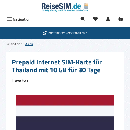
Zum Hauptinhalt springen
Du hast 0 Produkte
Navigation
Kostenloser Versand ab 50 €
Sie sind hier:
Asien
Prepaid Internet SIM-Karte für
Thailand mit 10 GB für 30 Tage
TravelFon
Bildergalerie überspringen