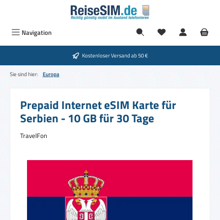
Zum Hauptinhalt springen
Du hast 0 Produkte
Navigation
Kostenloser Versand ab 50 €
Sie sind hier:
Europa
Prepaid Internet eSIM Karte für
Serbien - 10 GB für 30 Tage
TravelFon
Bildergalerie überspringen