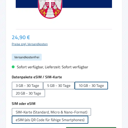
Regulärer Preis:
24,90 €
Preise zzgl. Versandkosten
Versandkostenfrei
Sofort verfügbar, Lieferzeit: Sofort verfügbar
auswählen
Datenpakete eSIM / SIM-Karte
3 GB - 30 Tage
5 GB - 30 Tage
10 GB - 30 Tage
20 GB - 30 Tage
auswählen
SIM oder eSIM
SIM-Karte (Standard, Micro & Nano-Format)
eSIM (als QR Code für fähige Smartphones)