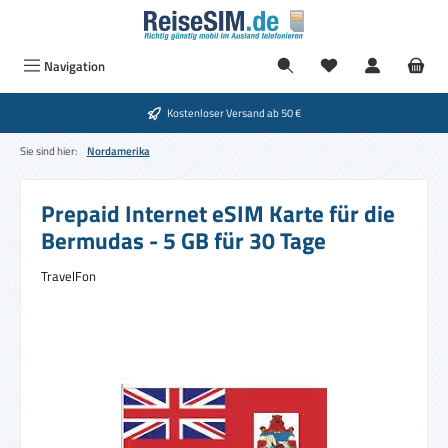
Zum Hauptinhalt springen
Du hast 0 Produkte
Navigation
Kostenloser Versand ab 50 €
Sie sind hier:
Nordamerika
Prepaid Internet eSIM Karte für die
Bermudas - 5 GB für 30 Tage
TravelFon
Bildergalerie überspringen