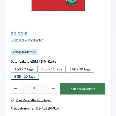
Regulärer Preis:
29,90 €
Preise zzgl. Versandkosten
Versandkostenfrei
auswählen
Datenpakete eSIM / SIM-Karte
1 GB - 7 Tage
2 GB - 15 Tage
3 GB - 30 Tage
5 GB - 30 Tage
Produkt Anzahl: Gib den gewünschten Wert ein oder benutze die Schaltflächen um die 
In den Warenkorb
Zum Merkzettel hinzufügen
Produktnummer:
DE-ALBERMU.4