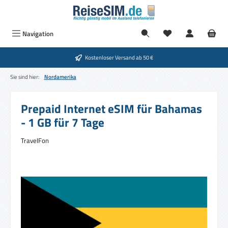
Zum Hauptinhalt springen
Du hast 0 Produkte
Navigation
Kostenloser Versand ab 50 €
Sie sind hier:
Nordamerika
Prepaid Internet eSIM für Bahamas
- 1 GB für 7 Tage
TravelFon
Bildergalerie überspringen