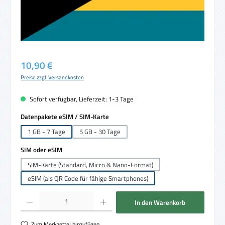
Regulärer Preis:
10,90 €
Preise zzgl. Versandkosten
Sofort verfügbar, Lieferzeit: 1-3 Tage
auswählen
Datenpakete eSIM / SIM-Karte
1 GB - 7 Tage
5 GB - 30 Tage
auswählen
SIM oder eSIM
SIM-Karte (Standard, Micro & Nano-Format)
eSIM (als QR Code für fähige Smartphones)
Produkt Anzahl: Gib den gewünschten Wert ein oder benutze die Schaltflächen um die 
In den Warenkorb
Zum Merkzettel hinzufügen