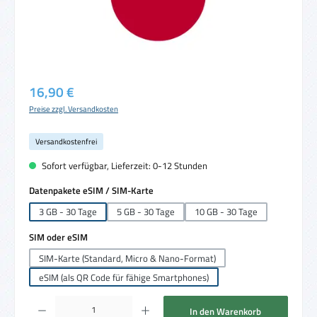
Regulärer Preis:
16,90 €
Preise zzgl. Versandkosten
Versandkostenfrei
Sofort verfügbar, Lieferzeit: 0-12 Stunden
auswählen
Datenpakete eSIM / SIM-Karte
3 GB - 30 Tage
5 GB - 30 Tage
10 GB - 30 Tage
auswählen
SIM oder eSIM
SIM-Karte (Standard, Micro & Nano-Format)
eSIM (als QR Code für fähige Smartphones)
Produkt Anzahl: Gib den gewünschten Wert ein oder benutze die Schaltflächen um die 
In den Warenkorb