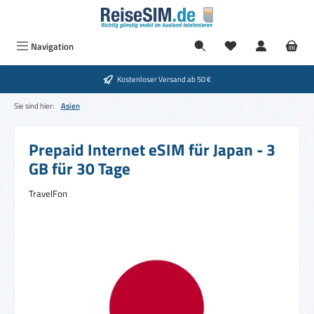
Zum Hauptinhalt springen
Du hast 0 Produkte
Navigation
Kostenloser Versand ab 50 €
Sie sind hier:
Asien
Prepaid Internet eSIM für Japan - 3
GB für 30 Tage
TravelFon
Bildergalerie überspringen