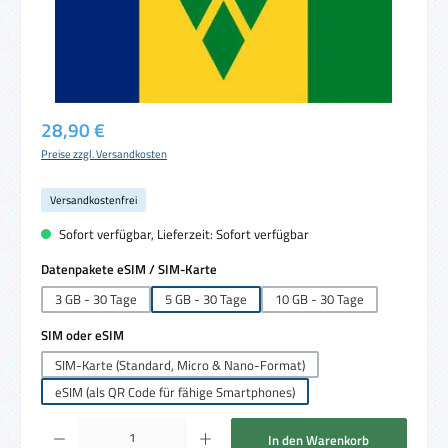
Regulärer Preis:
28,90 €
Preise zzgl. Versandkosten
Versandkostenfrei
Sofort verfügbar, Lieferzeit: Sofort verfügbar
auswählen
Datenpakete eSIM / SIM-Karte
3 GB - 30 Tage
5 GB - 30 Tage
10 GB - 30 Tage
auswählen
SIM oder eSIM
SIM-Karte (Standard, Micro & Nano-Format)
eSIM (als QR Code für fähige Smartphones)
Produkt Anzahl: Gib den gewünschten Wert ein oder benutze die Schaltflächen um die 
In den Warenkorb