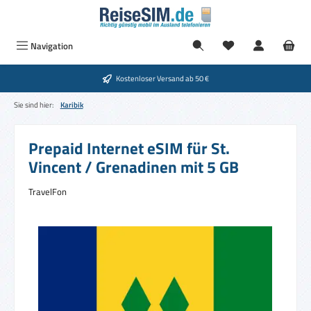
Zum Hauptinhalt springen
Du hast 0 Produkte
Navigation
Kostenloser Versand ab 50 €
Sie sind hier:
Karibik
Prepaid Internet eSIM für St.
Vincent / Grenadinen mit 5 GB
TravelFon
Bildergalerie überspringen