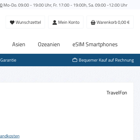
00
Mo-Do. 09:00 - 19:00 Uhr, Fr. 17:00 - 19:00h, Sa. 09:00 -12:00 Uhr
Du hast 0 Produkte auf dem Merkzettel
Wunschzettel
Mein Konto
Warenkorb
0,00 €
Asien
Ozeanien
eSIM Smartphones
-Garantie
Bequemer Kauf auf Rechnung
TravelFon
s:
rsandkosten