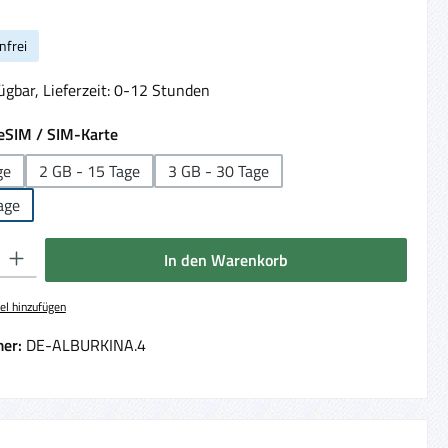
nfrei
ügbar, Lieferzeit: 0-12 Stunden
auswählen
eSIM / SIM-Karte
ge
2 GB - 15 Tage
3 GB - 30 Tage
age
 Gib den gewünschten Wert ein oder benutze die Schaltflächen um die Anzahl 
In den Warenkorb
el hinzufügen
er:
DE-ALBURKINA.4