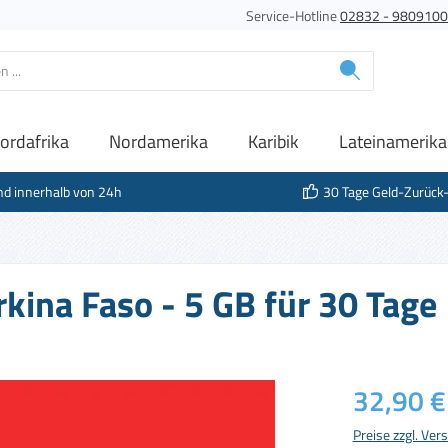
Service-Hotline
02832 - 980910
ordafrika
Nordamerika
Karibik
Lateinamerika
nd innerhalb von 24h
30 Tage Geld-Zurück
kina Faso - 5 GB für 30 Tage
Regulärer Prei
32,90 €
Preise zzgl. Ve