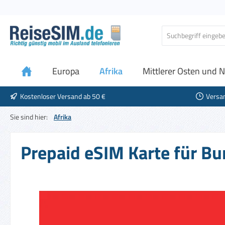
 Hauptinhalt springen
Zur Suche springen
Zur Hauptnavigation springen
Europa
Afrika
Mittlerer Osten und N
Kostenloser Versand ab 50 €
Versa
Sie sind hier:
Afrika
Prepaid eSIM Karte für Bur
Bildergalerie überspringen