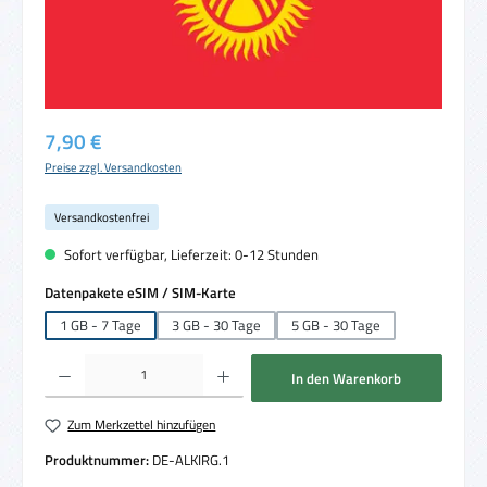
Regulärer Preis:
7,90 €
Preise zzgl. Versandkosten
Versandkostenfrei
Sofort verfügbar, Lieferzeit: 0-12 Stunden
auswählen
Datenpakete eSIM / SIM-Karte
1 GB - 7 Tage
3 GB - 30 Tage
5 GB - 30 Tage
Produkt Anzahl: Gib den gewünschten Wert ein oder benutze die Schaltflächen um die 
In den Warenkorb
Zum Merkzettel hinzufügen
Produktnummer:
DE-ALKIRG.1