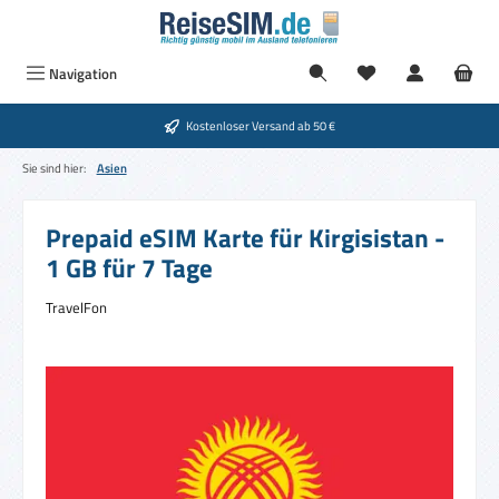
Zum Hauptinhalt springen
Du hast 0 Produkte
Navigation
Kostenloser Versand ab 50 €
Sie sind hier:
Asien
Prepaid eSIM Karte für Kirgisistan -
1 GB für 7 Tage
TravelFon
Bildergalerie überspringen