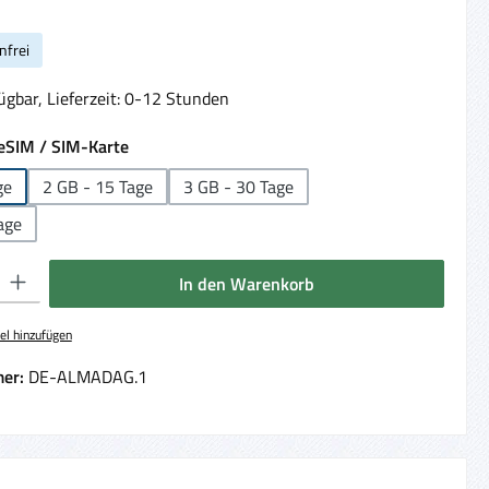
nfrei
ügbar, Lieferzeit: 0-12 Stunden
auswählen
eSIM / SIM-Karte
ge
2 GB - 15 Tage
3 GB - 30 Tage
age
 Gib den gewünschten Wert ein oder benutze die Schaltflächen um die Anzahl 
In den Warenkorb
el hinzufügen
er:
DE-ALMADAG.1