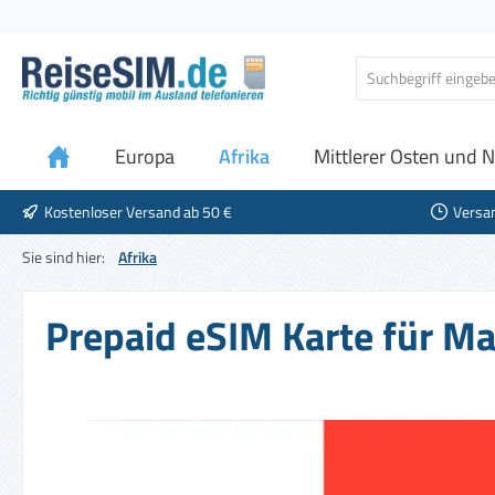
 Hauptinhalt springen
Zur Suche springen
Zur Hauptnavigation springen
Europa
Afrika
Mittlerer Osten und N
Kostenloser Versand ab 50 €
Versa
Sie sind hier:
Afrika
Prepaid eSIM Karte für Ma
Bildergalerie überspringen