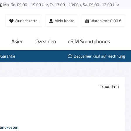
00
Mo-Do. 09:00 - 19:00 Uhr, Fr. 17:00 - 19:00h, Sa. 09:00 -12:00 Uhr
Du hast 0 Produkte auf dem Merkzettel
Wunschzettel
Mein Konto
Warenkorb
0,00 €
Asien
Ozeanien
eSIM Smartphones
-Garantie
Bequemer Kauf auf Rechnung
TravelFon
s:
rsandkosten