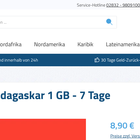
Service-Hotline
02832 - 980910
ordafrika
Nordamerika
Karibik
Lateinamerika
nd innerhalb von 24h
30 Tage Geld-Zurück
dagaskar 1 GB - 7 Tage
Regulärer Prei
8,90 €
Preise zzgl. Ve