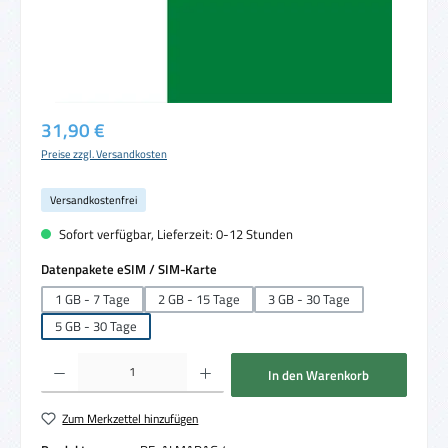
Regulärer Preis:
31,90 €
Preise zzgl. Versandkosten
Versandkostenfrei
Sofort verfügbar, Lieferzeit: 0-12 Stunden
auswählen
Datenpakete eSIM / SIM-Karte
1 GB - 7 Tage
2 GB - 15 Tage
3 GB - 30 Tage
5 GB - 30 Tage
Produkt Anzahl: Gib den gewünschten Wert ein oder benutze die Schaltflächen um die 
In den Warenkorb
Zum Merkzettel hinzufügen