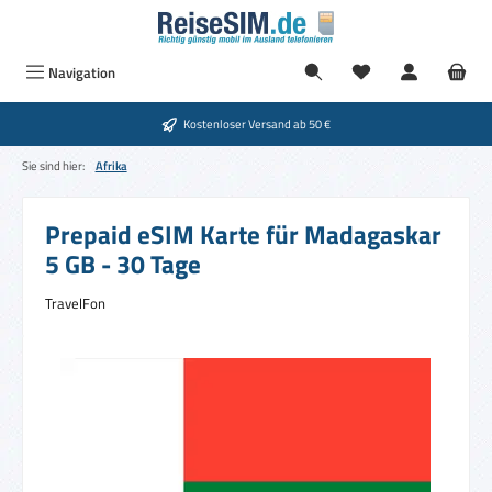
Zum Hauptinhalt springen
Du hast 0 Produkte
Navigation
Kostenloser Versand ab 50 €
Sie sind hier:
Afrika
Prepaid eSIM Karte für Madagaskar
5 GB - 30 Tage
TravelFon
Bildergalerie überspringen