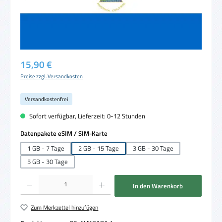
Regulärer Preis:
15,90 €
Preise zzgl. Versandkosten
Versandkostenfrei
Sofort verfügbar, Lieferzeit: 0-12 Stunden
auswählen
Datenpakete eSIM / SIM-Karte
1 GB - 7 Tage
2 GB - 15 Tage
3 GB - 30 Tage
5 GB - 30 Tage
Produkt Anzahl: Gib den gewünschten Wert ein oder benutze die Schaltflächen um die 
In den Warenkorb
Zum Merkzettel hinzufügen