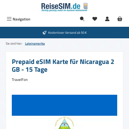
Zum Hauptinhalt springen
Du hast 0 Produkte
Navigation
Kostenloser Versand ab 50 €
Sie sind hier:
Lateinamerika
Prepaid eSIM Karte für Nicaragua 2
GB - 15 Tage
TravelFon
Bildergalerie überspringen