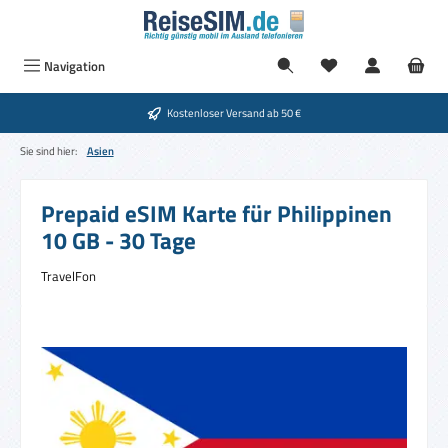
Zum Hauptinhalt springen
Du hast 0 Produkte
Navigation
Kostenloser Versand ab 50 €
Sie sind hier:
Asien
Prepaid eSIM Karte für Philippinen
10 GB - 30 Tage
TravelFon
Bildergalerie überspringen