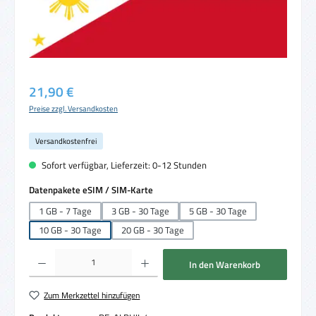
Regulärer Preis:
21,90 €
Preise zzgl. Versandkosten
Versandkostenfrei
Sofort verfügbar, Lieferzeit: 0-12 Stunden
auswählen
Datenpakete eSIM / SIM-Karte
1 GB - 7 Tage
3 GB - 30 Tage
5 GB - 30 Tage
10 GB - 30 Tage
20 GB - 30 Tage
Produkt Anzahl: Gib den gewünschten Wert ein oder benutze die Schaltflächen um die 
In den Warenkorb
Zum Merkzettel hinzufügen