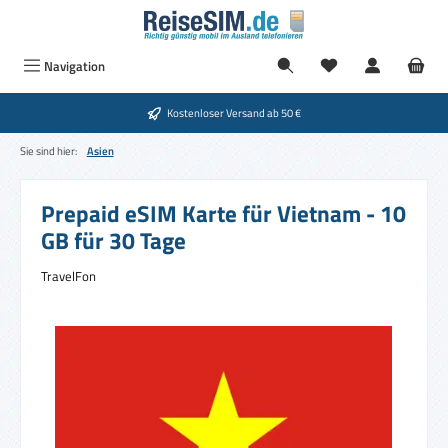
Zum Hauptinhalt springen
Du hast 0 Produkte
Navigation
Kostenloser Versand ab 50 €
Sie sind hier:
Asien
Prepaid eSIM Karte für Vietnam - 10
GB für 30 Tage
TravelFon
Bildergalerie überspringen