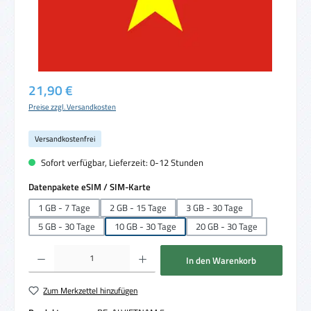
Regulärer Preis:
21,90 €
Preise zzgl. Versandkosten
Versandkostenfrei
Sofort verfügbar, Lieferzeit: 0-12 Stunden
auswählen
Datenpakete eSIM / SIM-Karte
1 GB - 7 Tage
2 GB - 15 Tage
3 GB - 30 Tage
5 GB - 30 Tage
10 GB - 30 Tage
20 GB - 30 Tage
Produkt Anzahl: Gib den gewünschten Wert ein oder benutze die Schaltflächen um die 
In den Warenkorb
Zum Merkzettel hinzufügen