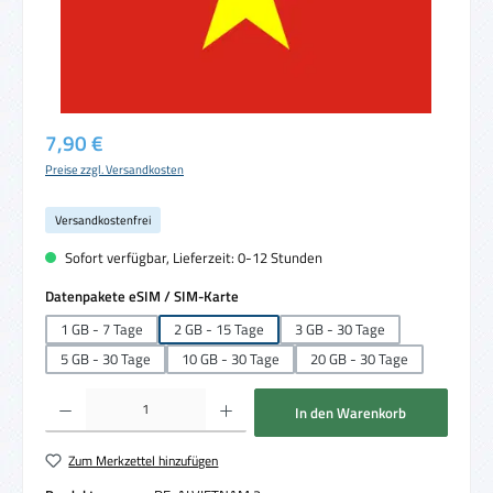
Regulärer Preis:
7,90 €
Preise zzgl. Versandkosten
Versandkostenfrei
Sofort verfügbar, Lieferzeit: 0-12 Stunden
auswählen
Datenpakete eSIM / SIM-Karte
1 GB - 7 Tage
2 GB - 15 Tage
3 GB - 30 Tage
5 GB - 30 Tage
10 GB - 30 Tage
20 GB - 30 Tage
Produkt Anzahl: Gib den gewünschten Wert ein oder benutze die Schaltflächen um die 
In den Warenkorb
Zum Merkzettel hinzufügen