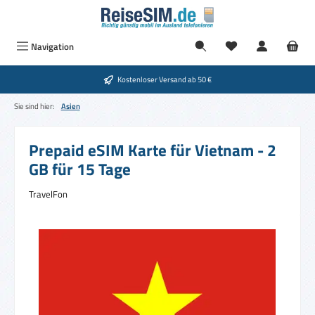
Zum Hauptinhalt springen
Du hast 0 Produkte
Navigation
Kostenloser Versand ab 50 €
Sie sind hier:
Asien
Prepaid eSIM Karte für Vietnam - 2
GB für 15 Tage
TravelFon
Bildergalerie überspringen