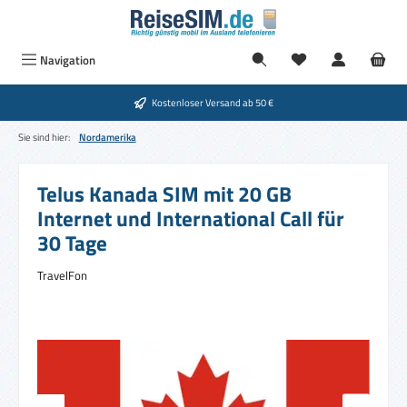
Zum Hauptinhalt springen
Du hast 0 Produkte
Navigation
Kostenloser Versand ab 50 €
Sie sind hier:
Nordamerika
Telus Kanada SIM mit 20 GB
Internet und International Call für
30 Tage
TravelFon
Bildergalerie überspringen