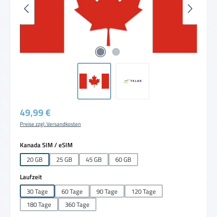
Regulärer Preis:
49,99 €
Preise zzgl. Versandkosten
auswählen
Kanada SIM / eSIM
20 GB
25 GB
45 GB
60 GB
auswählen
Laufzeit
30 Tage
60 Tage
90 Tage
120 Tage
180 Tage
360 Tage