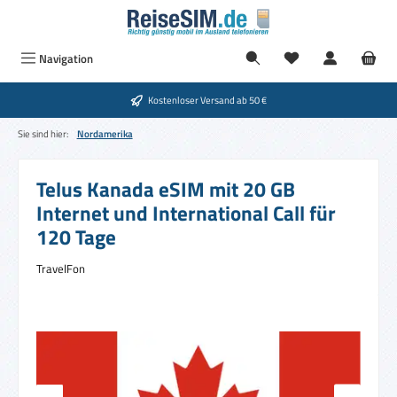
Zum Hauptinhalt springen
Du hast 0 Produkte
Navigation
Kostenloser Versand ab 50 €
Sie sind hier:
Nordamerika
Telus Kanada eSIM mit 20 GB
Internet und International Call für
120 Tage
TravelFon
Bildergalerie überspringen