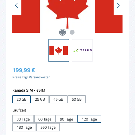
Regulärer Preis:
199,99 €
Preise zzgl. Versandkosten
auswählen
Kanada SIM / eSIM
20 GB
25 GB
45 GB
60 GB
auswählen
Laufzeit
30 Tage
60 Tage
90 Tage
120 Tage
180 Tage
360 Tage