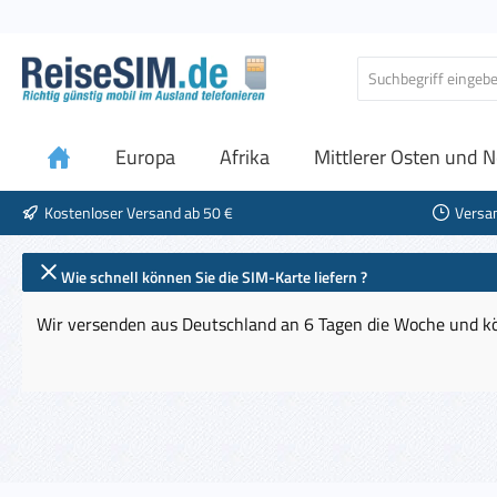
 Hauptinhalt springen
Zur Suche springen
Zur Hauptnavigation springen
Europa
Afrika
Mittlerer Osten und N
Kostenloser Versand ab 50 €
Versa
Wie schnell können Sie die SIM-Karte liefern ?
Wir versenden aus Deutschland an 6 Tagen die Woche und kö