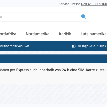
Service-Hotline
02832 - 980910
ordafrika
Nordamerika
Karibik
Lateinamerika
nd innerhalb von 24h
30 Tage Geld-Zurück
nnen per Express auch innerhalb von 24 h eine SIM-Karte zustel